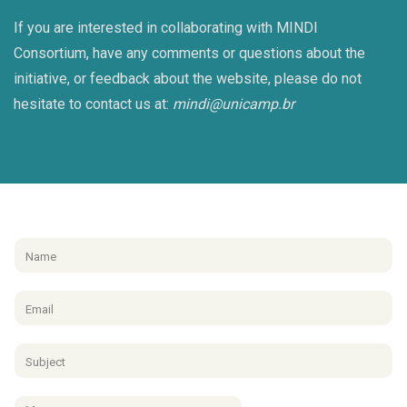
If you are interested in collaborating with MINDI
Consortium, have any comments or questions about the
initiative, or feedback about the website, please do not
hesitate to contact us at:
mindi@unicamp.br
N
a
m
E
e
m
*
a
S
i
u
l
b
*
M
j