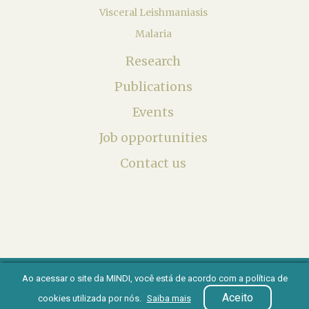
Visceral Leishmaniasis
Malaria
Research
Publications
Events
Job opportunities
Contact us
Ao acessar o site da MINDI, você está de acordo com a política de
© 2026 - Unicamp
Aceito
cookies utilizada por nós.
Saiba mais
Alerta!360